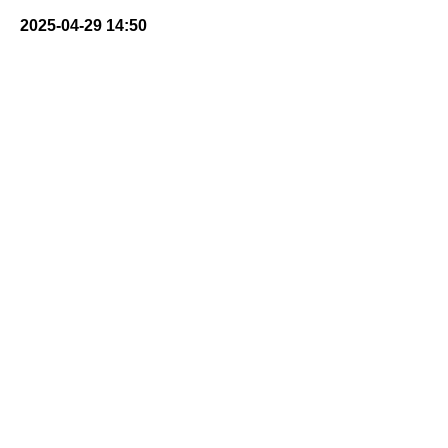
2025-04-29 14:50
По всем вопросам свяжитесь с нами любым удобным
способом:
E-mail: pravgimnazia2002@mail.ru
Телефон:
+7 (831) 269 17 78