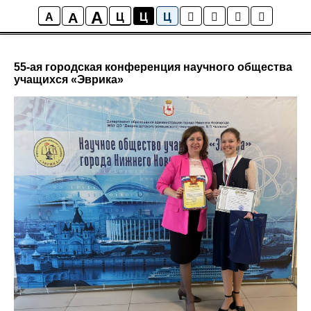
;
A
A
Новости гимназии
A
Ц
Ц
Ц
55-ая городская конференция научного общества
учащихся «Эврика»