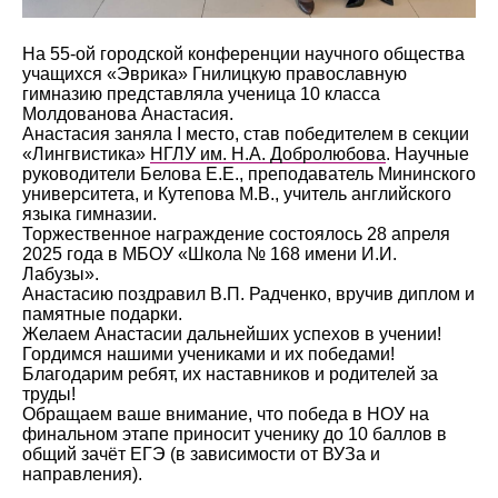
На 55-ой городской конференции научного общества
учащихся «Эврика» Гнилицкую православную
гимназию представляла ученица 10 класса
Молдованова Анастасия.
Анастасия заняла I место, став победителем в секции
«Лингвистика»
НГЛУ им. Н.А. Добролюбова
. Научные
руководители Белова Е.Е., преподаватель Мининского
университета, и Кутепова М.В., учитель английского
языка гимназии.
Торжественное награждение состоялось 28 апреля
2025 года в МБОУ «Школа № 168 имени И.И.
Лабузы».
Анастасию поздравил В.П. Радченко, вручив диплом и
памятные подарки.
Желаем Анастасии дальнейших успехов в учении!
Гордимся нашими учениками и их победами!
Благодарим ребят, их наставников и родителей за
труды!
Обращаем ваше внимание, что победа в НОУ на
финальном этапе приносит ученику до 10 баллов в
общий зачёт ЕГЭ (в зависимости от ВУЗа и
направления).