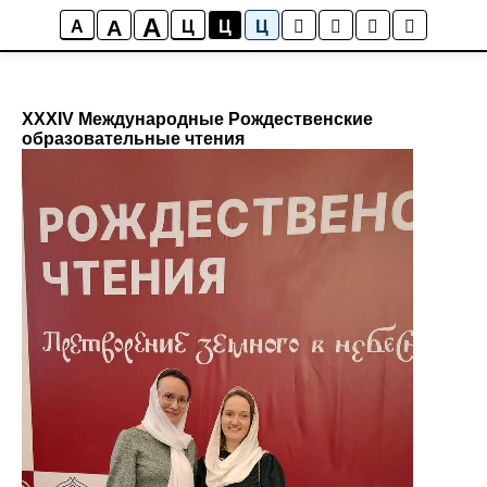
;
A
A
A
Ц
Ц
Ц
Новости гимназии
XXXIV Международные Рождественские
образовательные чтения