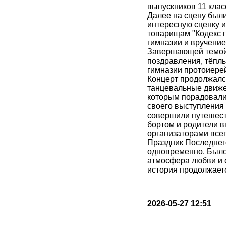
выпускников 11 клас
Далее на сцену был
интересную сценку и
товарищам "Кодекс 
гимназии и вручение
Завершающей темой 
поздравления, тёпл
гимназии протоиерей
Концерт продолжалс
танцевальные движен
которым порадовали 
своего выступления 
совершили путешест
бортом и родители в
организаторами всег
Праздник Последнег
одновременно. Было 
атмосфера любви и е
история продолжаетс
2026-05-27 12:51