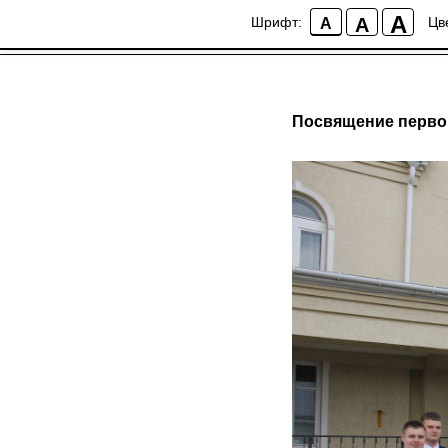
;
A
A
Шрифт:
Цв
A
Посвящение перво