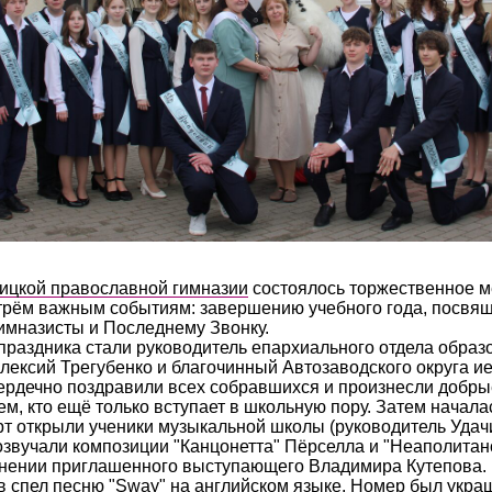
ицкой православной гимназии
состоялось торжественное м
трём важным событиям: завершению учебного года, посвя
имназисты и Последнему Звонку.
раздника стали руководитель епархиального отдела образ
лексий Трегубенко и благочинный Автозаводского округа и
ердечно поздравили всех собравшихся и произнесли добрые
тем, кто ещё только вступает в школьную пору. Затем начал
т открыли ученики музыкальной школы (руководитель Удачи
озвучали композиции "Канцонетта" Пёрселла и "Неаполитан
лнении приглашенного выступающего Владимира Кутепова. 
в спел песню "Sway" на английском языке. Номер был укра