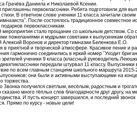
са Грачёва Даниила и Николаевой Ксении.
и приглашены первоклассники. Ребята подготовили для вы
 стихи. В ответном слове ученики 11 класса зачитали свои
гимназиста". После состоялось традиционное совместное и
 подарков первоклассникам.
мероприятия стало прощание со школьным детством. Со 
ыми пожеланиями и мудрыми советами к выпускникам обрат
 Алексий Воронов и директор гимназии Беленкова Е.О.
я в приятной и творческой атмосфере. Красивое пение и р
ия гармонично соединились в яркий номер "Уходит бриган
зрителей ученики 9 класса (классный руководитель Леюшки
девятиклассники передали штурвал 11 классу. Выпускники 
вие по всем главным станциям школьного маршрута 2015-2
ыпускников: они были и активными выступающими на конце
о торжества.
о Звонка получился светлым, весёлым, радостным и трога
сказано много тёплых слов благодарности друг другу, на 
динства. И пусть концерт завершился, и последний звонок
я. Прямо по курсу - новые цели!