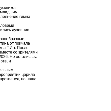
пускников
м младшим
сполнение гимна
словами
ились духовник
азнообразные
тина от причала",
на Т.И.). После
вместе со зрителями
026. Не остались за
рте, и
тельным
мероприятии царила
 прозвенел, но наша