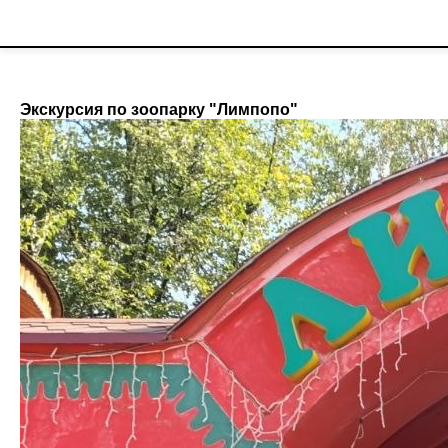
;
Новости гимназии
Экскурсия по зоопарку "Лимпопо"