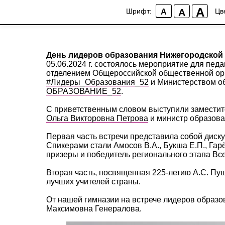
;
A
A
Шрифт:
Цв
A
Новости гимназии
День лидеров образования Нижегородской
05.06.2024 г. состоялось мероприятие для пед
отделением Общероссийской общественной орг
#Лидеры_Образования_52
и Министерством об
ОБРАЗОВАНИЕ_52
.
С приветственным словом выступили заместит
Ольга Викторовна Петрова
и министр образов
Первая часть встречи представила собой диску
Спикерами стали Амосов В.А., Букша Е.П., Гарёв
призеры и победитель регионального этапа Все
Вторая часть, посвященная 225-летию А.С. Пу
лучших учителей страны.
От нашей гимназии на встрече лидеров образо
Максимовна Генералова.