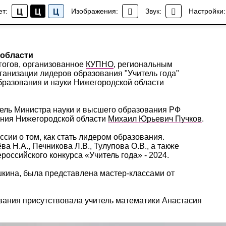
ет:
Изображения:
Звук:
Настройки:
Ц
Ц
Ц
 области
агогов, организованное
КУПНО
, региональным
анизации лидеров образования "Учитель года"
разования и науки Нижегородской области
ель Министра науки и высшего образования РФ
ания Нижегородской области
Михаил Юрьевич Пучков
.
ссии о том, как стать лидером образования.
а Н.А., Печникова Л.В., Тулупова О.В., а также
российского конкурса «Учитель года» - 2024.
шкина, была представлена мастер-классами от
вания присутствовала учитель математики Анастасия