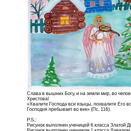
Слава в вышних Богу, и на земли мир, во чело
Христова!
«Хвалите Господа вси языцы, похвалите Его вси
Господня пребывает во век» (Пс. 116).
P.S.:
Рисунок выполнен ученицей 6 класса Златой Д
Рисунок выполнен учеником 1 класса Давидом