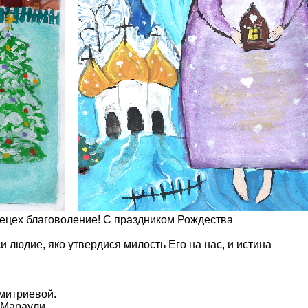
вецех благоволение! С праздником Рождества
 людие, яко утвердися милость Его на нас, и истина
митриевой.
 Мараули.