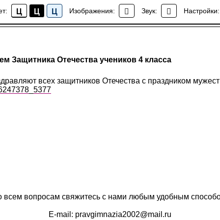
ет:
Изображения:
Звук:
Настройки:
Ц
Ц
Ц
Новости гимназии
ем Защитника Отечества учеников 4 класса
здравляют всех защитников Отечества с праздником мужеств
186247378_5377
 всем вопросам свяжитесь с нами любым удобным способ
E-mail: pravgimnazia2002@mail.ru