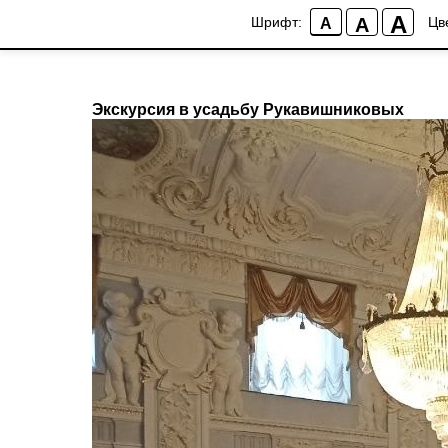
;
A
A
Шрифт:
Цв
A
Новости гимназии
Экскурсия в усадьбу Рукавишниковых