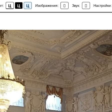
ет:
Изображения:
Звук:
Настройки:
Ц
Ц
Ц