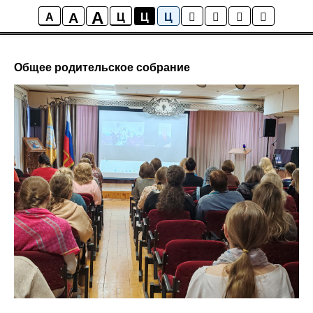
;
A
A
Новости гимназии
A
Ц
Ц
Ц
Общее родительское собрание