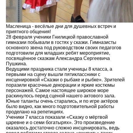
Масленица - весёлые дни для душевных встреч и
приятного общения!
28 февраля ученики Гнилицкой православной
гимназии побывали в гостях у сказки. Гимназисты
основного звена под руководством своих педагогов
подготовили для младших ребят мероприятие,
посвящённое сказкам Александра Сергеевича
Пушкина.
Ведущими праздника стали ученицы 8 класса, а
первыми на сцену вышли пятиклассники с
инсценировкой «Сказки о рыбаке и рыбке». Зрителей
поразили красочные декорации и яркие костюмы
персонажей. Самое настоящее широкое море
раскинулось перед сценой нашего актового зала.
Юные таланты очень старались, и по игре актёров
было видно, как много подготовительной работы
проделано на репетициях.
Ученики 7 класса показали «Сказку о мёртвой
царевне и о семи богатырях». Это произведение
оказалось достаточно сложно инсценировать, ведь