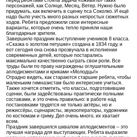
перед ребятами стояла задача «оживить» таких
персонажей, как Солнце, Месяц, Ветер. Нужно было
придумать, как включить в сценку пса Соколко. И ещё
надо было учесть много разных непростых сюжетных
ходов. Ребята предложили свои интересные
варианты, которые очень тепло приняли наши
благодарные зрители.
Завершило праздник выступление учеников 8 класса.
«Сказка о золотом петушке» создана в 1834 году, и
вот сегодня она снова прозвучала в исполнении
современных детей, которые постарались
максимально качественно сыграть свои роли. Все
труды были по праву награждены оглушительными
аплодисментами и криками «Молодцы!»
Отрадно видеть, как стараются старшие ребята, чтобы
маленьким гимназистам было интереснее учиться.
Также хочется отметить, что классы, подготовившие
сценки, были задействованы практически полными
составами, и это очень правильно: в работе над
постановками трудятся не только актёры, но и
режиссёры, сценаристы, звукооператоры, художники
по костюмам и гриму. Дел очень много, их хватает
всем.
Праздник завершился шквалом аплодисментов – это
лучшая награда для выступающих. Ребята выразили