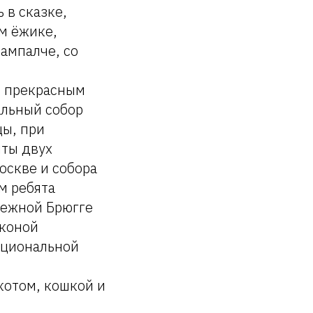
 в сказке,
ом ёжике,
ампалче, со
о прекрасным
альный собор
ы, при
нты двух
оскве и собора
м ребята
режной Брюгге
иконой
ациональной
котом, кошкой и