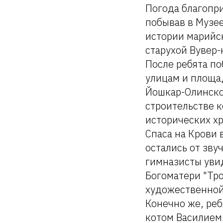
Погода благопри
побывав в Музее
истории марийск
старухой Вувер-
После ребята п
улицам и площа
Йошкар-Олинско
строительстве 
исторических хр
Спаса на Крови 
остались от зву
гимназисты увид
Богоматери "Тр
художественной
Конечно же, ре
котом Василием