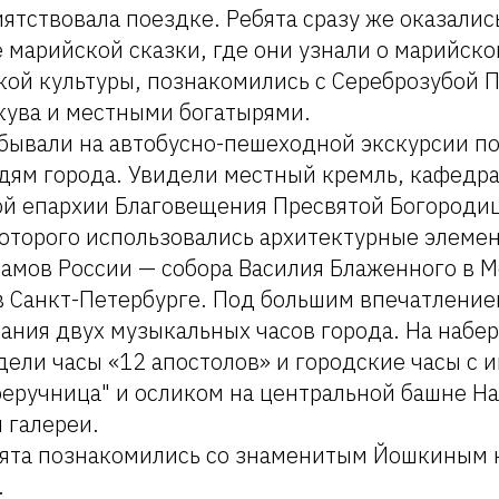
ятствовала поездке. Ребята сразу же оказались
 марийской сказки, где они узнали о марийск
ой культуры, познакомились с Сереброзубой П
кува и местными богатырями.
обывали на автобусно-пешеходной экскурсии п
дям города. Увидели местный кремль, кафедр
й епархии Благовещения Пресвятой Богородиц
которого использовались архитектурные элеме
амов России — собора Василия Блаженного в М
в Санкт-Петербурге. Под большим впечатление
чания двух музыкальных часов города. На набе
ели часы «12 апостолов» и городские часы с 
оеручница" и осликом на центральной башне Н
 галереи.
бята познакомились со знаменитым Йошкиным 
.