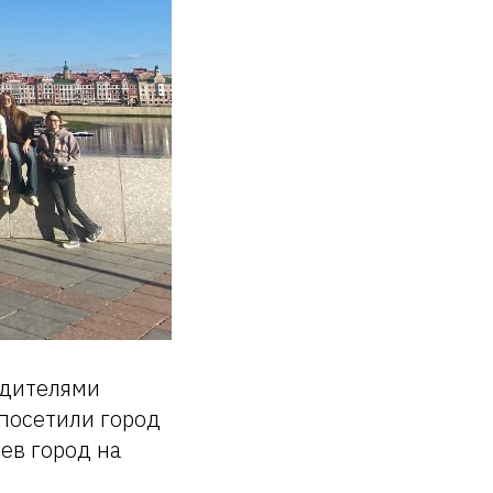
одителями
посетили город
ев город на