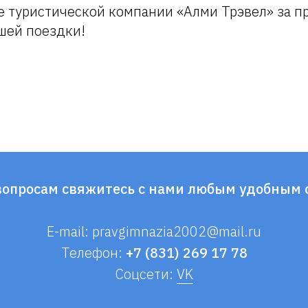
е туристической компании «Алми Трэвел» за п
шей поездки!
вопросам свяжитесь с нами любым удобным 
E-mail: pravgimnazia2002@mail.ru
Телефон:
+7 (831) 269 17 78
Соцсети:
VK